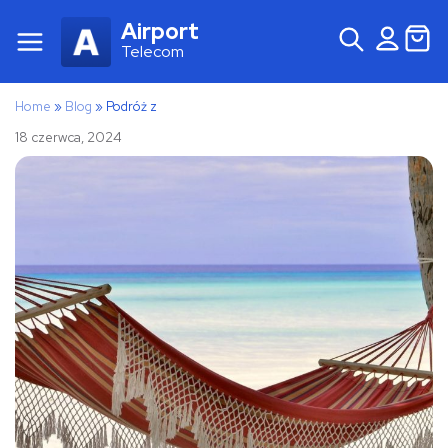
Airport
Telecom
Home
»
Blog
»
Podróż z
18 czerwca, 2024