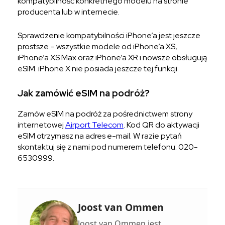
kompatybilność konkretnego modelu na stronie
producenta lub w internecie.
Sprawdzenie kompatybilności iPhone’a jest jeszcze
prostsze – wszystkie modele od iPhone’a XS,
iPhone’a XS Max oraz iPhone’a XR i nowsze obsługują
eSIM. iPhone X nie posiada jeszcze tej funkcji.
Jak zamówić eSIM na podróż?
Zamów eSIM na podróż za pośrednictwem strony
internetowej
Airport Telecom
. Kod QR do aktywacji
eSIM otrzymasz na adres e-mail. W razie pytań
skontaktuj się z nami pod numerem telefonu: 020-
6530999.
Joost van Ommen
Joost van Ommen jest