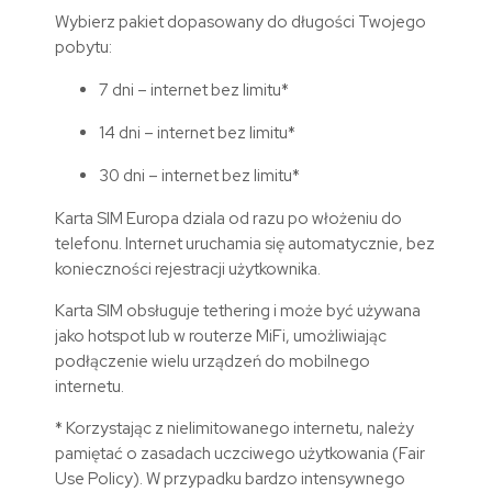
Wybierz pakiet dopasowany do długości Twojego
pobytu:
7 dni – internet bez limitu*
14 dni – internet bez limitu*
30 dni – internet bez limitu*
Karta SIM
Europa
dziala od razu po włożeniu do
telefonu. Internet uruchamia się automatycznie, bez
konieczności rejestracji użytkownika.
Karta SIM obsługuje tethering i może być używana
jako hotspot lub w routerze MiFi, umożliwiając
podłączenie wielu urządzeń do mobilnego
internetu.
* Korzystając z nielimitowanego internetu, należy
pamiętać o zasadach uczciwego użytkowania (Fair
Use Policy). W przypadku bardzo intensywnego