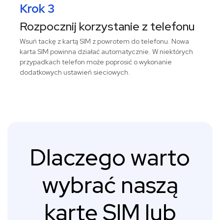
Krok 3
Rozpocznij korzystanie z telefonu
Wsuń tackę z kartą SIM z powrotem do telefonu. Nowa
karta SIM powinna działać automatycznie. W niektórych
przypadkach telefon może poprosić o wykonanie
dodatkowych ustawień sieciowych.
Dlaczego warto
wybrać naszą
kartę SIM lub