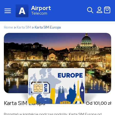
Airport
Telecom
Home
»
Karta SIM
»
Karta SIM Europa
Karta SIM Europa
Od
101,00
zł
Pozostań w kontakcie podczas podróży. Karta SIM Europa od