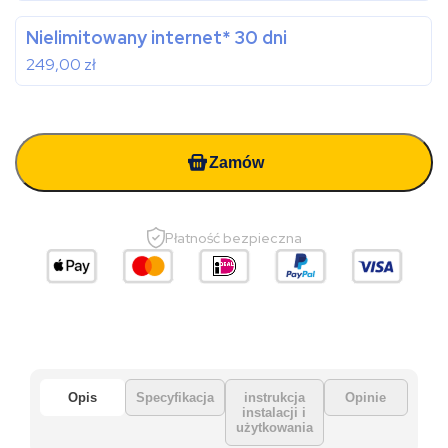
Nielimitowany internet* 30 dni
249,00
zł
Zamów
Płatność bezpieczna
Opis
Specyfikacja
instrukcja
Opinie
instalacji i
użytkowania