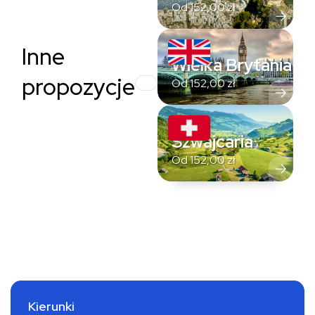
Od
152,00
zł
Inne
Wielka Brytania
propozycje
Od
152,00
zł
Szwajcaria
Od
152,00
zł
Kierunki