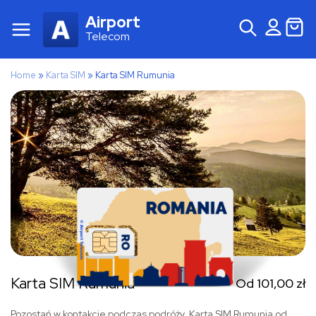
Airport
Telecom
Home
»
Karta SIM
»
Karta SIM Rumunia
Karta SIM Rumunia
Od
101,00
zł
Pozostań w kontakcie podczas podróży. Karta SIM Rumunia od