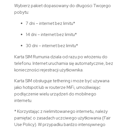
Wybierz pakiet dopasowany do długości Twojego
pobytu:
7 dni – internet bez limitu*
14 dni – internet bez limitu*
30 dni – internet bez limitu*
Karta SIM
Rumunia
dziala od razu po włożeniu do
telefonu. Internet uruchamia się automatycznie, bez
konieczności rejestracji użytkownika.
Karta SIM obsługuje tethering i może być używana
jako hotspot lub w routerze MiFi, umożliwiając
podłączenie wielu urządzeń do mobilnego
internetu.
* Korzystając z nielimitowanego internetu, należy
pamiętać o zasadach uczciwego użytkowania (Fair
Use Policy). W przypadku bardzo intensywnego