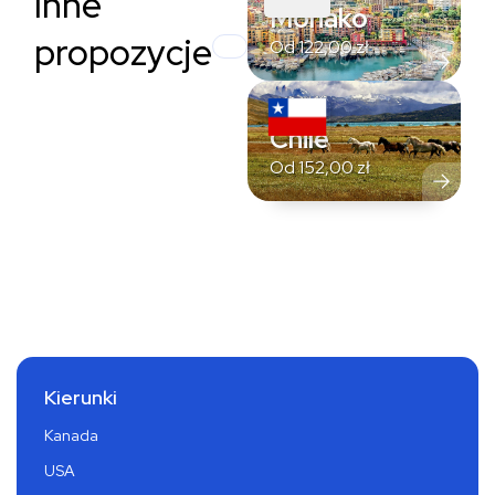
Inne
Monako
propozycje
Od
122,00
zł
Chile
Od
152,00
zł
Kierunki
Kanada
USA