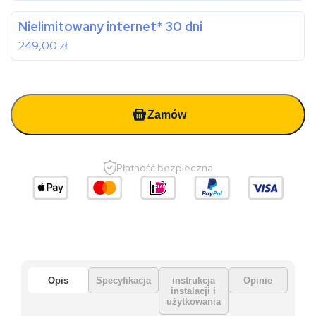
Nielimitowany internet* 30 dni
249,00
zł
Zamów
Płatność bezpieczna
Opis
Specyfikacja
instrukcja
Opinie
instalacji i
użytkowania