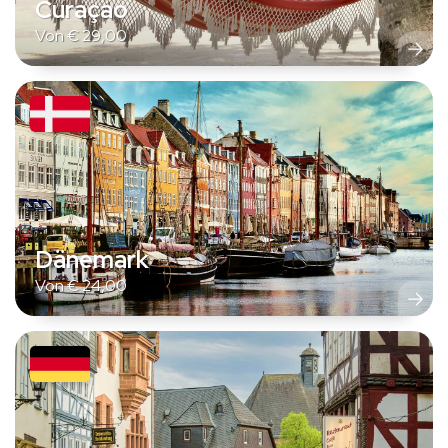
Curaçao
Von
€
29,00
Dänemark
Von
€
24,00