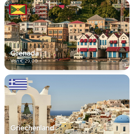
Grenada
Von
€
29,00
Griechenland