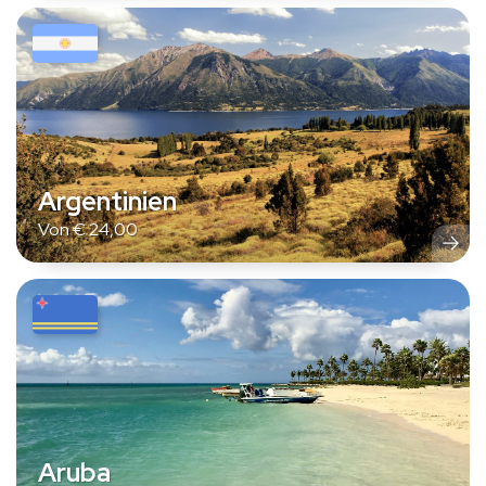
Argentinien
Von
€
24,00
Aruba