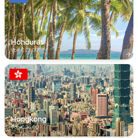
Honduras
Von
€
23,00
Hongkong
Von
€
36,00