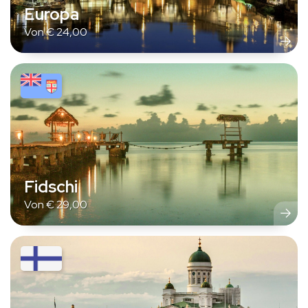
Europa
Von
€
24,00
Fidschi
Von
€
29,00