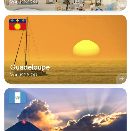
Von
€
24,00
Guadeloupe
Von
€
36,00