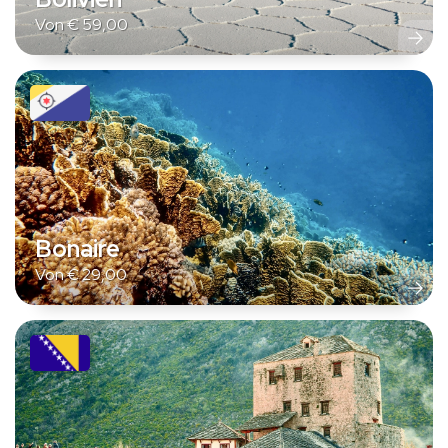
Von
€
59,00
Bonaire
Von
€
29,00