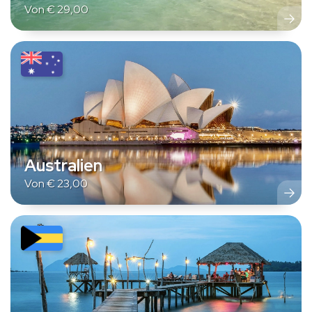
Von
€
29,00
Australien
Von
€
23,00