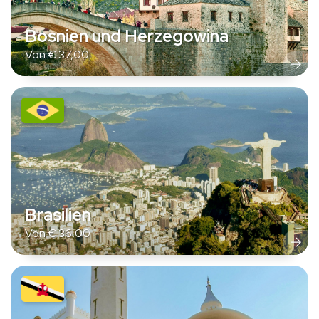
Bosnien und Herzegowina
Von
€
37,00
Brasilien
Von
€
36,00