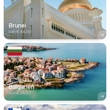
Brunei
Von
€
44,00
Bulgarien
Von
€
24,00