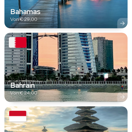
Bahamas
Von
€
29,00
Bahrain
Von
€
24,00