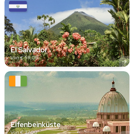
El Salvador
Von
€
59,00
Elfenbeinküste
Von
€
37,00