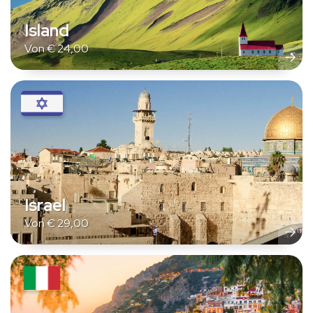
Island
Von
€
24,00
Israel
Von
€
29,00