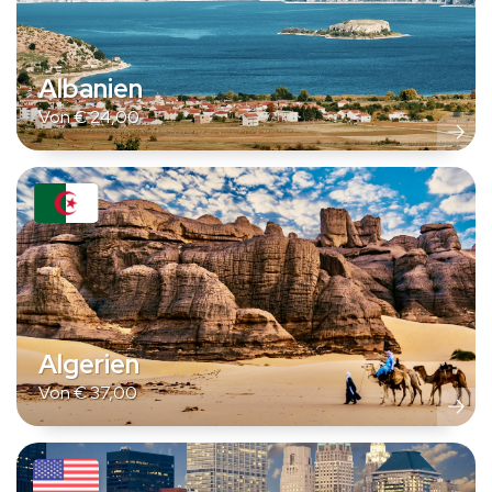
Albanien
Von
€
24,00
Algerien
Von
€
37,00