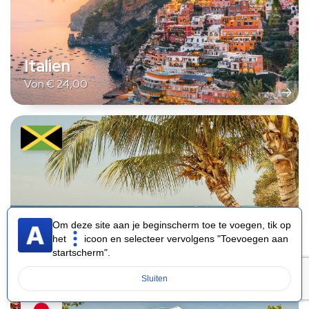
Italien
Von
€
24,00
Om deze site aan je beginscherm toe te voegen, tik op
Jamaika
het
icoon en selecteer vervolgens "Toevoegen aan
startscherm".
Von
€
29,00
Sluiten