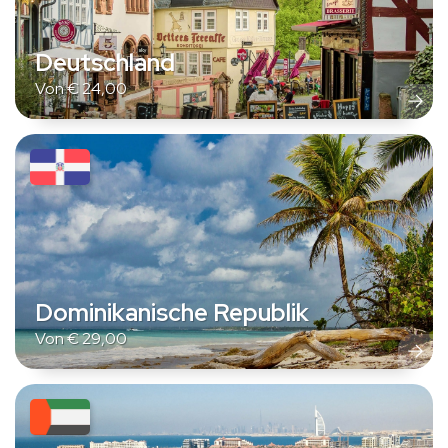
Deutschland
Von
€
24,00
Dominikanische Republik
Von
€
29,00