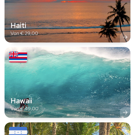
Haiti
Von
€
29,00
Hawaii
Von
€
49,00