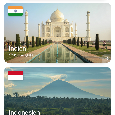
Indien
Von
€
49,00
Indonesien